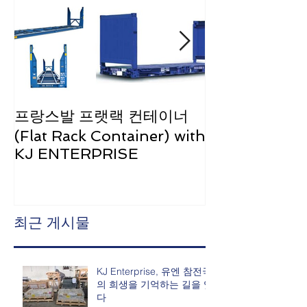
프랑스발 프랫랙 컨테이너
러시아 마린스키
(Flat Rack Container) with
조의 호수’ 공연 
KJ ENTERPRISE
ENTERPRISE
최근 게시물
KJ Enterprise, 유엔 참전국
의 희생을 기억하는 길을 잇
다