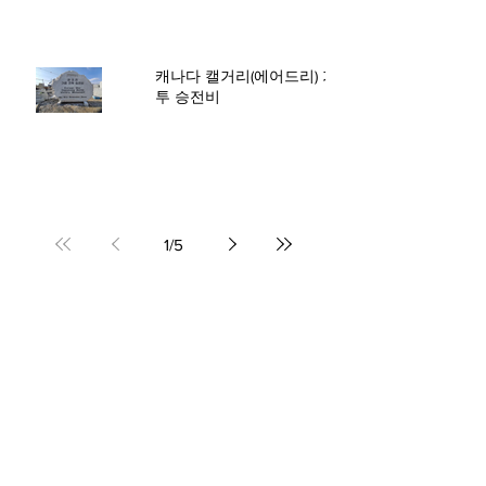
캐나다 캘거리(에어드리) 가평전
투 승전비
1
/
5